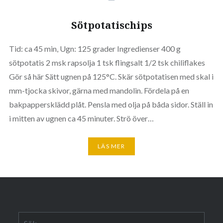
Sötpotatischips
Tid: ca 45 min, Ugn: 125 grader Ingredienser 400 g
sötpotatis 2 msk rapsolja 1 tsk flingsalt 1/2 tsk chiliflakes
Gör så här Sätt ugnen på 125°C. Skär sötpotatisen med skal i
mm-tjocka skivor, gärna med mandolin. Fördela på en
bakpappersklädd plåt. Pensla med olja på båda sidor. Ställ in
i mitten av ugnen ca 45 minuter. Strö över…
LÄS MER
Sök