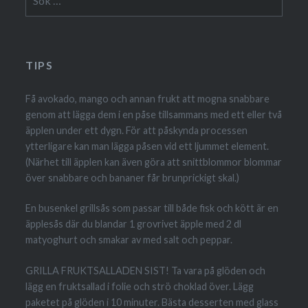
efter:
TIPS
Få avokado, mango och annan frukt att mogna snabbare
genom att lägga dem i en påse tillsammans med ett eller två
äpplen under ett dygn. För att påskynda processen
ytterligare kan man lägga påsen vid ett ljummet element.
(Närhet till äpplen kan även göra att snittblommor blommar
över snabbare och bananer får brunprickigt skal.)
En busenkel grillsås som passar till både fisk och kött är en
äpplesås där du blandar 1 grovrivet äpple med 2 dl
matyoghurt och smakar av med salt och peppar.
GRILLA FRUKTSALLADEN SIST! Ta vara på glöden och
lägg en fruktsallad i folie och strö choklad över. Lägg
paketet på glöden i 10 minuter. Bästa desserten med glass