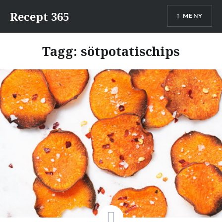
Hoppa
Recept 365
MENY
till
innehåll
Tagg: sötpotatischips