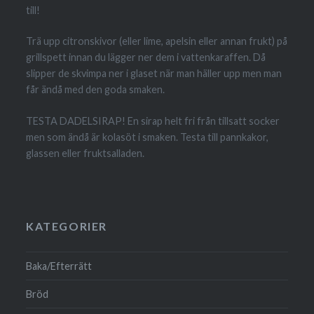
till!
Trä upp citronskivor (eller lime, apelsin eller annan frukt) på
grillspett innan du lägger ner dem i vattenkaraffen. Då
slipper de skvimpa ner i glaset när man häller upp men man
får ändå med den goda smaken.
TESTA DADELSIRAP! En sirap helt fri från tillsatt socker
men som ändå är kolasöt i smaken. Testa till pannkakor,
glassen eller fruktsalladen.
KATEGORIER
Baka/Efterrätt
Bröd