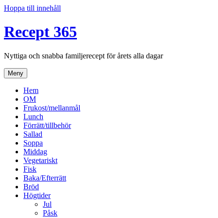
Hoppa till innehåll
Recept 365
Nyttiga och snabba familjerecept för årets alla dagar
Meny
Hem
OM
Frukost/mellanmål
Lunch
Förrätt/tillbehör
Sallad
Soppa
Middag
Vegetariskt
Fisk
Baka/Efterrätt
Bröd
Högtider
Jul
Påsk