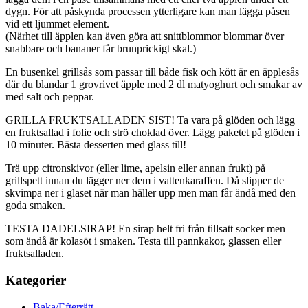
dygn. För att påskynda processen ytterligare kan man lägga påsen
vid ett ljummet element.
(Närhet till äpplen kan även göra att snittblommor blommar över
snabbare och bananer får brunprickigt skal.)
En busenkel grillsås som passar till både fisk och kött är en äpplesås
där du blandar 1 grovrivet äpple med 2 dl matyoghurt och smakar av
med salt och peppar.
GRILLA FRUKTSALLADEN SIST! Ta vara på glöden och lägg
en fruktsallad i folie och strö choklad över. Lägg paketet på glöden i
10 minuter. Bästa desserten med glass till!
Trä upp citronskivor (eller lime, apelsin eller annan frukt) på
grillspett innan du lägger ner dem i vattenkaraffen. Då slipper de
skvimpa ner i glaset när man häller upp men man får ändå med den
goda smaken.
TESTA DADELSIRAP! En sirap helt fri från tillsatt socker men
som ändå är kolasöt i smaken. Testa till pannkakor, glassen eller
fruktsalladen.
Kategorier
Baka/Efterrätt