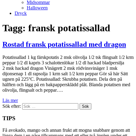
Midsommar
Halloween
Dryck
Tagg: fransk potatissallad
Rostad fransk potatissallad med dragon
Potatissallad 1 kg färskpotatis 2 msk olivolja 1/2 tsk flingsalt 1/2 krm
peppar 1/2 dl kapris 3 schalottenlökar 1/2 dl hackad bladpersilja
2 msk hackad dragon Vinägrett 2 msk rödvinsvinäger 1 msk
dijonsenap 1 dl rapsolja 1 krm salt 1/2 krm peppar Gör så här Sätt
ugnen på 225°C. Potatissallad: Skrubba potatisen. Dela den på
hälften och lägg på en bakpappersklädd plåt. Blanda potatisen med
olivolja, flingsalt och peppar….
Läs mer
Sök efter:
TIPS
Få avokado, mango och annan frukt att mogna snabbare genom att
lägga dem i en påse tillsammans med ett eller två äpplen under ett