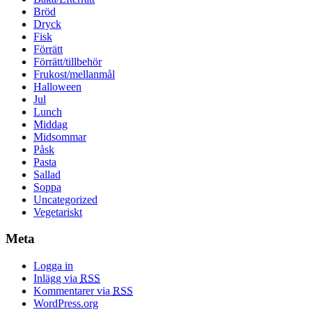
Bröd
Dryck
Fisk
Förrätt
Förrätt/tillbehör
Frukost/mellanmål
Halloween
Jul
Lunch
Middag
Midsommar
Påsk
Pasta
Sallad
Soppa
Uncategorized
Vegetariskt
Meta
Logga in
Inlägg via
RSS
Kommentarer via
RSS
WordPress.org