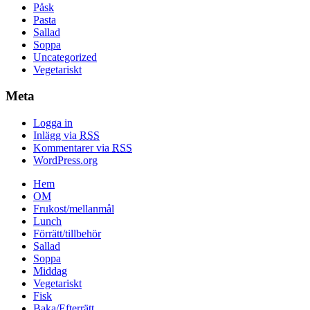
Påsk
Pasta
Sallad
Soppa
Uncategorized
Vegetariskt
Meta
Logga in
Inlägg via
RSS
Kommentarer via
RSS
WordPress.org
Hem
OM
Frukost/mellanmål
Lunch
Förrätt/tillbehör
Sallad
Soppa
Middag
Vegetariskt
Fisk
Baka/Efterrätt