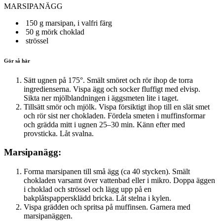
MARSIPANÄGG
150 g
marsipan, i valfri färg
50 g
mörk choklad
strössel
Gör så här
Sätt ugnen på 175°. Smält smöret och rör ihop de torra
ingredienserna. Vispa ägg och socker fluffigt med elvisp.
Sikta ner mjölblandningen i äggsmeten lite i taget.
Tillsätt smör och mjölk. Vispa försiktigt ihop till en slät smet
och rör sist ner chokladen. Fördela smeten i muffinsformar
och grädda mitt i ugnen 25–30 min. Känn efter med
provsticka. Låt svalna.
Marsipanägg:
Forma marsipanen till små ägg (ca 40 stycken). Smält
chokladen varsamt över vattenbad eller i mikro. Doppa äggen
i choklad och strössel och lägg upp på en
bakplåtspappersklädd bricka. Låt stelna i kylen.
Vispa grädden och spritsa på muffinsen. Garnera med
marsipanäggen.