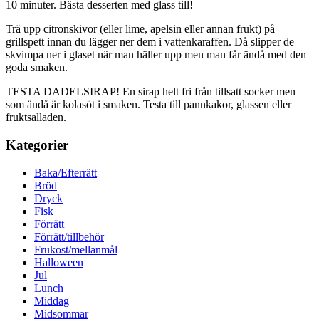
10 minuter. Bästa desserten med glass till!
Trä upp citronskivor (eller lime, apelsin eller annan frukt) på
grillspett innan du lägger ner dem i vattenkaraffen. Då slipper de
skvimpa ner i glaset när man häller upp men man får ändå med den
goda smaken.
TESTA DADELSIRAP! En sirap helt fri från tillsatt socker men
som ändå är kolasöt i smaken. Testa till pannkakor, glassen eller
fruktsalladen.
Kategorier
Baka/Efterrätt
Bröd
Dryck
Fisk
Förrätt
Förrätt/tillbehör
Frukost/mellanmål
Halloween
Jul
Lunch
Middag
Midsommar