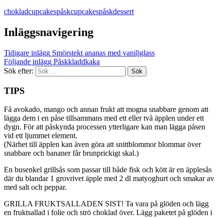
chokladcupcakes
påskcupcakes
påskdessert
Inläggsnavigering
Tidigare inlägg
Smörstekt ananas med vaniljglass
Följande inlägg
Påskkladdkaka
Sök efter:
TIPS
Få avokado, mango och annan frukt att mogna snabbare genom att
lägga dem i en påse tillsammans med ett eller två äpplen under ett
dygn. För att påskynda processen ytterligare kan man lägga påsen
vid ett ljummet element.
(Närhet till äpplen kan även göra att snittblommor blommar över
snabbare och bananer får brunprickigt skal.)
En busenkel grillsås som passar till både fisk och kött är en äpplesås
där du blandar 1 grovrivet äpple med 2 dl matyoghurt och smakar av
med salt och peppar.
GRILLA FRUKTSALLADEN SIST! Ta vara på glöden och lägg
en fruktsallad i folie och strö choklad över. Lägg paketet på glöden i