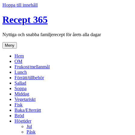
Hoppa till innehåll
Recept 365
Nyttiga och snabba familjerecept för årets alla dagar
Meny
Hem
OM
Frukost/mellanmål
Lunch
Förrätt/tillbehör
Sallad
Soppa
Middag
Vegetariskt
Fisk
Baka/Efterrätt
Bröd
Högtider
Jul
Påsk