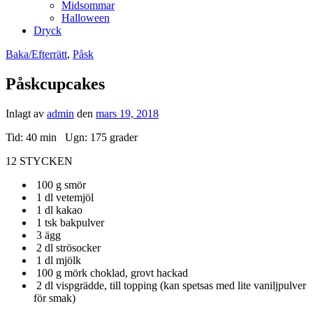
Midsommar
Halloween
Dryck
Baka/Efterrätt
,
Påsk
Påskcupcakes
Inlagt av
admin
den
mars 19, 2018
Tid: 40 min Ugn: 175 grader
12 STYCKEN
100 g
smör
1 dl
vetemjöl
1 dl
kakao
1 tsk
bakpulver
3
ägg
2 dl
strösocker
1 dl
mjölk
100 g
mörk choklad, grovt hackad
2 dl
vispgrädde, till topping (kan spetsas med lite vaniljpulver
för smak)